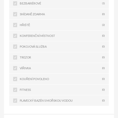
BEZBARIÉROVÉ
(1)
SNÍDANĚ ZDARMA
(0)
HŘIŠTĚ
(2)
KONFERENČNÍ MÍSTNOST
(0)
POKOJOVÁ SLUŽBA
(0)
TREZOR
(0)
VÍŘIVKA
(0)
KOUŘENÍ POVOLENO
(0)
FITNESS
(0)
PLAVECKÝ BAZÉN S MOŘSKOU VODOU
(0)