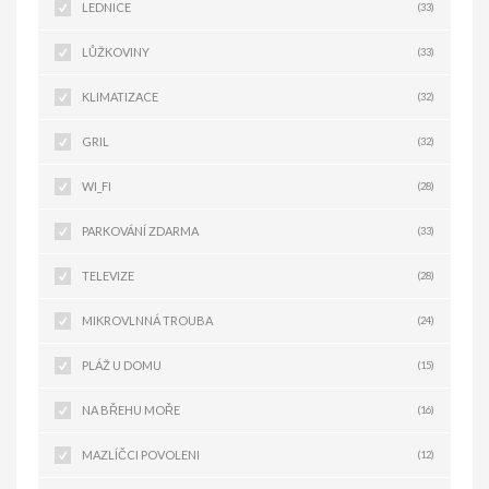
LEDNICE
(33)
LŮŽKOVINY
(33)
KLIMATIZACE
(32)
GRIL
(32)
WI_FI
(28)
PARKOVÁNÍ ZDARMA
(33)
TELEVIZE
(28)
MIKROVLNNÁ TROUBA
(24)
PLÁŽ U DOMU
(15)
NA BŘEHU MOŘE
(16)
MAZLÍČCI POVOLENI
(12)