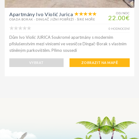
Apartmány Ivo Violić Jurica
OD/NOC
22.00€
OSADA BORAK - DINGAČ JIŽNÍ POBŘEŽÍ - ŠIRÉ MOŘE
0 HODNOCENÍ
Dům Ivo Violić JURICA Soukromé apartmány s moderním
příslušenstvím mezi vinicemi ve vesničce Dingač-Borak s vlastním
stíněným parkovištěm. Přímo sousedí
VYBRAT
ZOBRAZIT NA MAPĚ